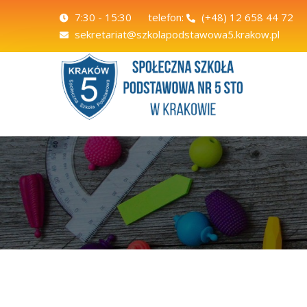
7:30 - 15:30
telefon:
(+48) 12 658 44 72
sekretariat@szkolapodstawowa5.krakow.pl