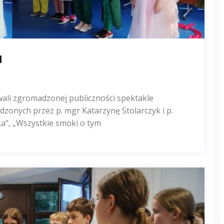
H
wali zgromadzonej publiczności spektakle
zonych przez p. mgr Katarzynę Stolarczyk i p.
a", „Wszystkie smoki o tym