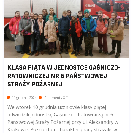
KLASA PIĄTA W JEDNOSTCE GAŚNICZO-
RATOWNICZEJ NR 6 PAŃSTWOWEJ
STRAŻY POŻARNEJ
11 grudnia 2024
Comments Off
We wtorek 10 grudnia uczniowie klasy piątej
odwiedzili Jednostkę Gaśniczo - Ratowniczą nr 6
Państwowej Straży Pożarnej przy ul. Aleksandry w
Krakowie. Poznali tam charakter pracy strażaków