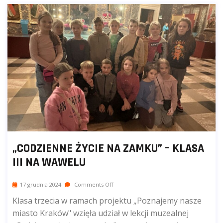
„CODZIENNE ŻYCIE NA ZAMKU” – KLASA
III NA WAWELU
17 grudnia 2024
Comments Off
Klasa trzecia w ramach projektu „Poznajemy nasze
miasto Kraków" wzięła udział w lekcji muzealnej