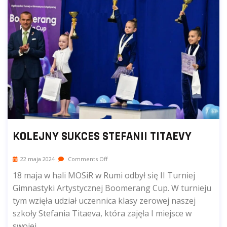
KOLEJNY SUKCES STEFANII TITAEVY
22 maja 2024
Comments Off
18 maja w hali MOSiR w Rumi odbył się II Turniej
Gimnastyki Artystycznej Boomerang Cup. W turnieju
tym wzięła udział uczennica klasy zerowej naszej
szkoły Stefania Titaeva, która zajęła I miejsce w
swojej