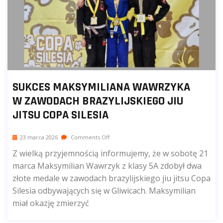
SUKCES MAKSYMILIANA WAWRZYKA
W ZAWODACH BRAZYLIJSKIEGO JIU
JITSU COPA SILESIA
23 marca 2026
Comments Off
Z wielką przyjemnością informujemy, że w sobotę 21
marca Maksymilian Wawrzyk z klasy 5A zdobył dwa
złote medale w zawodach brazylijskiego jiu jitsu Copa
Silesia odbywających się w Gliwicach. Maksymilian
miał okazję zmierzyć