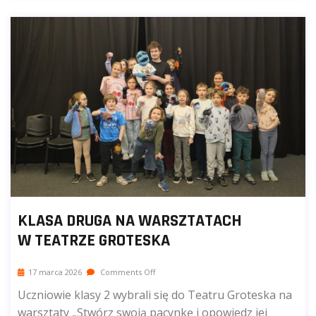
KLASA DRUGA NA WARSZTATACH
W TEATRZE GROTESKA
17 marca 2026
Comments Off
Uczniowie klasy 2 wybrali się do Teatru Groteska na
warsztaty „Stwórz swoją pacynkę i opowiedz jej