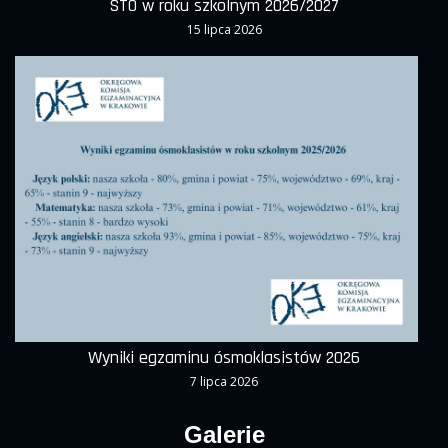
STO w roku szkolnym 2026/2027
15 lipca 2026
Wyniki egzaminu ósmoklasistów 2026
7 lipca 2026
Galerie